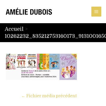
Accueil
10262232_835212753160173_91310016
←
Fichier média précédent